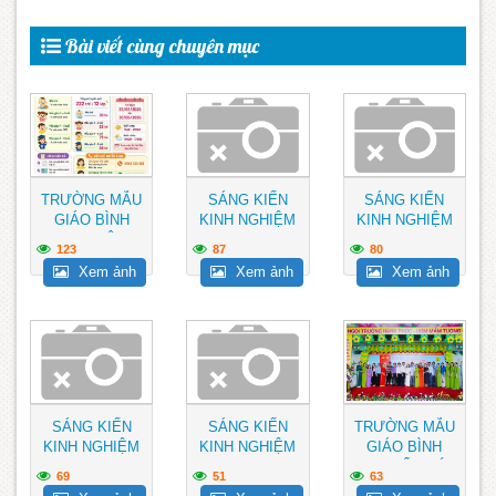
Bài viết cùng chuyên mục
TRƯỜNG MẪU
SÁNG KIẾN
SÁNG KIẾN
GIÁO BÌNH
KINH NGHIỆM
KINH NGHIỆM
MINH THÔNG
123
87
80
BÁO TUYỂN
Xem ảnh
Xem ảnh
Xem ảnh
SINH NĂM
HỌC...
SÁNG KIẾN
SÁNG KIẾN
TRƯỜNG MẪU
KINH NGHIỆM
KINH NGHIỆM
GIÁO BÌNH
MINH TỔ CHỨC
69
51
63
LỄ TỔNG KẾT