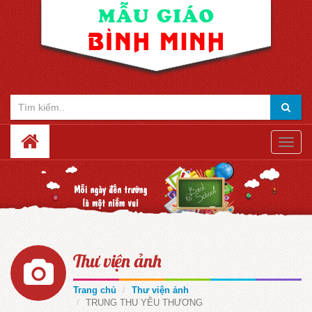
Toggle
naviga
Thư viện ảnh
Trang chủ
Thư viện ảnh
TRUNG THU YÊU THƯƠNG