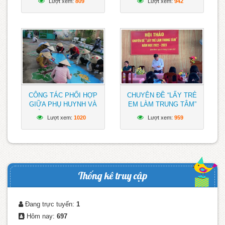
Lượt xem:
809
Lượt xem:
942
CÔNG TÁC PHỐI HỢP
CHUYÊN ĐỀ “LẤY TRẺ
GIỮA PHỤ HUYNH VÀ
EM LÀM TRUNG TÂM”
NHÀ TRƯƠNG TRONG
Lượt xem:
1020
Lượt xem:
959
VIỆC LÀM ĐỒ DÙNG, ĐỒ
CHƠI CHO TRẺ, TẠO
SÂN CHƠI SẮC MÀU
Thống kê truy cập
Đang trực tuyến:
1
Hôm nay:
697